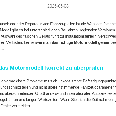
2026-05-08
usch oder der Reparatur von Fahrzeugteilen ist die Wahl des falsche
odell gibt es bei unterschiedlichen Baujahren, regionalen Versionen u
Auswahl des falschen Geräts führt zu Installationsfehlern, verschw
len Verlusten. Lernen
wie man das richtige Motormodell genau bes
bar.
 das Motormodell korrekt zu überprüfen
iele vermeidbare Probleme mit sich. Inkonsistente Befestigungspunkt
ungsschnittstellen und nicht übereinstimmende Fahrzeugparameter
enzüberschreitenden Großhandels- und internationalen Autoteilebestel
ebühren und langen Wartezeiten. Wenn Sie sich die Zeit nehmen, g
 Fehler vermeiden.