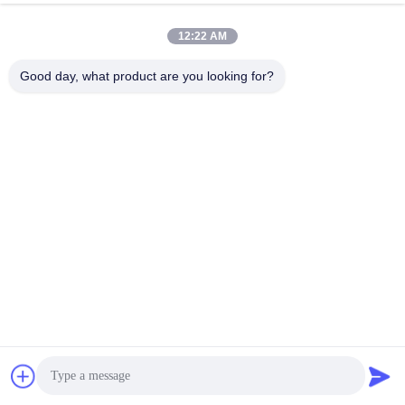
zerteilt
Wasserpumpe OEM
Selbsttriebwerksysteme
16100-2531
12:22 AM
Good day, what product are you looking for?
W04D 16100-2342sbc
Lkw-Kühlteile
Servolenkungspumpe
Autopump, P11C
für Hino, FC166 W04D
Wasserpumpe für
Bestpreis erhalten
Bestpreis erhalten
Wasserpumpe 16100-
HINO Bus OEM
2342
16100-3910
Mehr Anzeigen