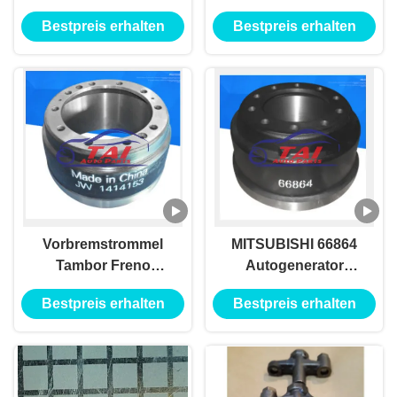
SAFARI
Alternator SUV-
Bestpreis erhalten
Bestpreis erhalten
LICHTMASCHINE
Radknotenpunkt
Langlebig für BENZ /
HYUNADI
Vorbremstrommel
MITSUBISHI 66864
Tambor Freno
Autogenerator
Delantero
Lichtmaschine
Bestpreis erhalten
Bestpreis erhalten
Gleichstromalternator
Vorderradbremstrommel
für MITSUBISHI
Tambor Freno
1414153
Delantero