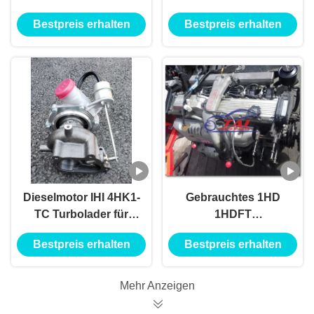
Dieselmotor für
Cummins 6LT 6LTAA
Bestpreis erhalten
Bestpreis erhalten
Hyundai Santafe 2.0
8.9L für Lkw Marine
Dieselmotor IHI 4HK1-
Gebrauchtes 1HD
TC Turbolader für
1HDFT
Isuzu
Automobilmotorteil
Bestpreis erhalten
Bestpreis erhalten
Diesel-Typ Feststoff
Mehr Anzeigen