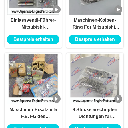
Einlassventil-Führer-
Maschinen-Kolben-
Mitsubishi-
Ring For Mitsubishis
Maschinen-Ersatzteile
4D34 4D34T
Bestpreis erhalten
Bestpreis erhalten
für Fuso-Maschine
ME997240 104mm
4D34
Kanter
Maschinen-Ersatzteile
8 Stücke erschöpfen
F.E. FG des
Dichtungen für
Wiederaufbauen-
Dieselmotor