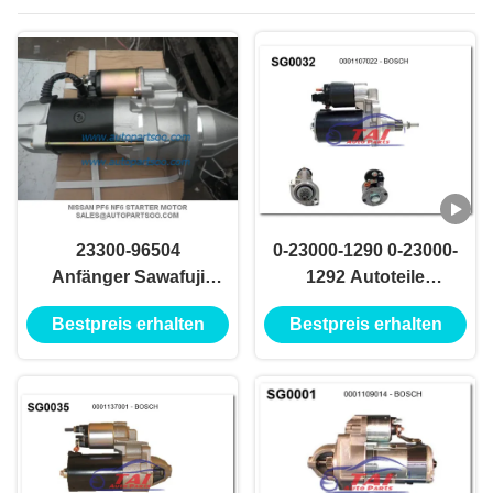
23300-96504
0-23000-1290 0-23000-
Anfänger Sawafuji
1292 Autoteile
Typ
Startermotor NIKKO
Bestpreis erhalten
Bestpreis erhalten
Startermotor 24V
5,5KW 11T Motoren
von Arranque