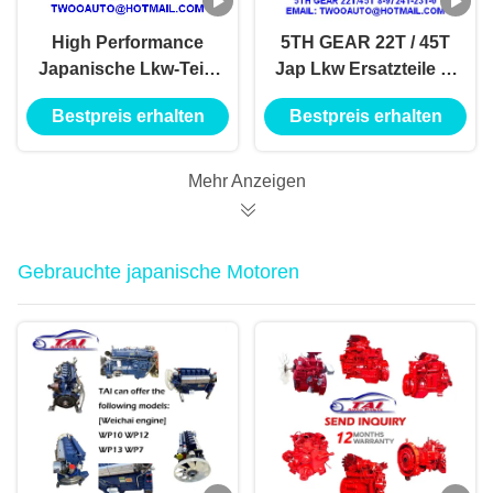
High Performance
5TH GEAR 22T / 45T
Japanische Lkw-Teile
Jap Lkw Ersatzteile 8-
41T/45T 8-97241-244-
97241-231-0 4JH1-TC
Bestpreis erhalten
Bestpreis erhalten
0, 4JH1-TC 4HF1-2005
4HF1-2005 NKR-
NKR-71MYY5T
71MYY5T
Mehr Anzeigen
Gebrauchte japanische Motoren