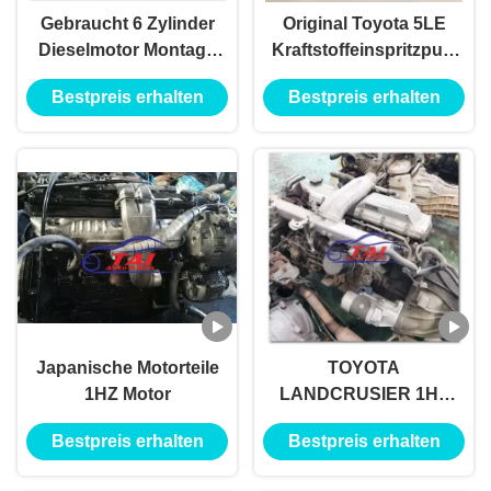
Gebraucht 6 Zylinder
Original Toyota 5LE
Dieselmotor Montage
Kraftstoffeinspritzpumpe
mit Geatbox
22100-5D180 für
Bestpreis erhalten
Bestpreis erhalten
Toyota LH202, LH222,
LH203, LJ120, LJ150
Japanische Motorteile
TOYOTA
1HZ Motor
LANDCRUSIER 1HZ
Gebrauchtmotor mit
Bestpreis erhalten
Bestpreis erhalten
Schaltgetriebe