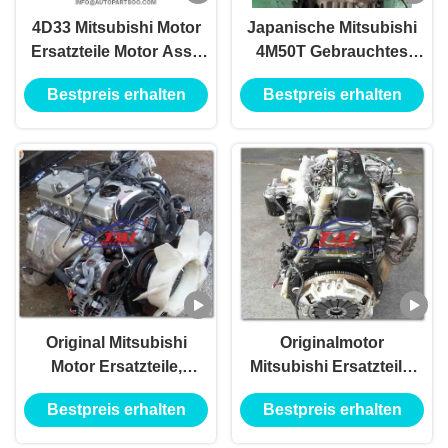
4D33 Mitsubishi Motor
Japanische Mitsubishi
Ersatzteile Motor Assy
4M50T Gebrauchtes
mit garantierter Qualität
Komplettmotor mit
Bestpreis erhalten
Bestpreis erhalten
Getriebe
Original Mitsubishi
Originalmotor
Motor Ersatzteile,
Mitsubishi Ersatzteile,
Gebraucht Mitsubishi
4d32 4d33 4d35
Bestpreis erhalten
Bestpreis erhalten
4M40 Dieselmotor
Hochleistung