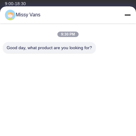
9:00-18:30
Missy Vans
Unsere Adresse
Adresse des Unternehmens
9:30 PM
Nr. 8028, Jincheng Industrial Center, South Lixin Rd, Fuyong
Street, Baoan District, Shenzhen, VR China
Good day, what product are you looking for?
Fabrikanschrift
Nr. 1010, South Qiaohe Rd, Qiaotou, Fuyong, Bao'an District,
Shenzhen, China
Tel
+86-185-7643-6547
China Gute Qualität Japanische Motorteile Lieferant. Copyright ©
-2026 SHENZHEN TWOO AUTO INDUSTRIAL LTD Alle Rechte