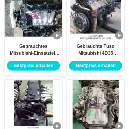
Gebrauchtes
Gebrauchte Fuso
Mitsubishi-Einsatzteil,
Mitsubishi 4D35
Mitsubishi Motor 4D33
Motorbaugruppe,
Bestpreis erhalten
Bestpreis erhalten
4D34 4D35
Mitsubishi-
Dieselmotorteile