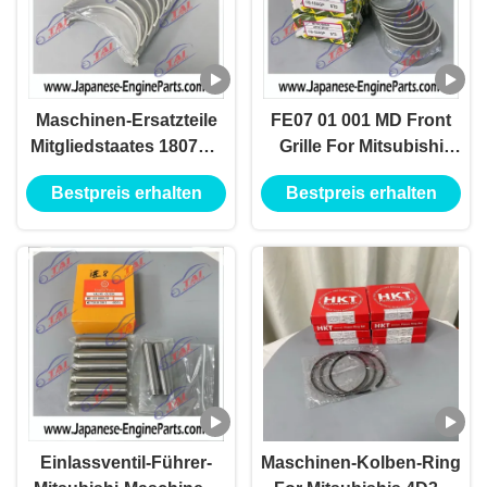
Maschinen-Ersatzteile
FE07 01 001 MD Front
Mitgliedstaates 1807GP
Grille For Mitsubishi
Mitsubishi für das
Canter Fuso 4D31 4D30
Bestpreis erhalten
Bestpreis erhalten
Tragen von 4D30 4D34
4D34T
M121H
Einlassventil-Führer-
Maschinen-Kolben-Ring