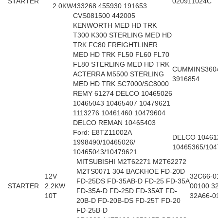
STARTER
020911024C
2.0KW
433268 455930 191653
CVS081500 442005
KENWORTH MED HD TRK
T300 K300 STERLING MED HD
TRK FC80 FREIGHTLINER
MED HD TRK FL50 FL60 FL70
FL80 STERLING MED HD TRK
CUMMINS360
ACTERRA M5500 STERLING
3916854
MED HD TRK SC7000/SC8000
REMY 61274 DELCO 10465026
10465043 10465407 10479621
1113276 10461460 10479604
DELCO REMAN 10465403
Ford: E8TZ11002A
DELCO 104612
1998490/10465026/
10465365/104
10465043/10479621
MITSUBISHI M2T62271 M2T62272
M2TS0071 304 BACKHOE FD-20D
12V
32C66-0
FD-25DS FD-35AB-D FD-25 FD-35A
STARTER
2.2KW
00100 3
FD-35A-D FD-25D FD-35AT FD-
10T
32A66-0
20B-D FD-20B-DS FD-25T FD-20
FD-25B-D