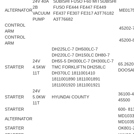
24V 40A
SUBISHI FUSO F60 MITSUBISHI
2B
FUSO FE444 FE447 FE449
ALTERNATOR
ME017
VACUUM
FE437 FE307 FE317 A3T76182
PUMP
A3T76682
CONTROL
45202-
ARM
CONTROL
45200-
ARM
DH225LC-7 DH500LC-7
DH220LC-7 DH150LC DH80-7
24V
DH55-5 DH300LC-7 DH300LC-7
65.2620
STARTER
4.5KW
TMC FORKLIFTN DH258LC
DOOSA
11T
DH370LC 1811001410
1811001890 1811001891
1811001920 1811001921
24V
36100-4
STARTER
5.0KW
HYUNDAI COUNTY
45500
11T
STARTER
600- 81
MD1033
ALTERNATOR
MD1035
STARTER
OK801-