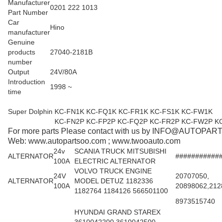
Manufacturer
0201 222 1013
Part Number
Car
Hino
manufacturer
Genuine
products
27040-2181B
number
Output
24V/80A
Introduction
1998 ~
time
Super Dolphin
KC-FN1K KC-FQ1K KC-FR1K KC-FS1K KC-FW1K
KC-FN2P KC-FP2P KC-FQ2P KC-FR2P KC-FW2P 
For more parts Please contact with us by INFO@AUTOP
Web: www.autopartsoo.com ; www.twooauto.com
24v
SCANIA TRUCK MITSUBISHI
ALTERNATOR
###########
100A
ELECTRIC ALTERNATOR
VOLVO TRUCK ENGINE
24V
20707050,
ALTERNATOR
MODEL DETUZ 1182336
100A
20898062,212
1182764 1184126 566501100
8973515740
HYUNDAI GRAND STAREX