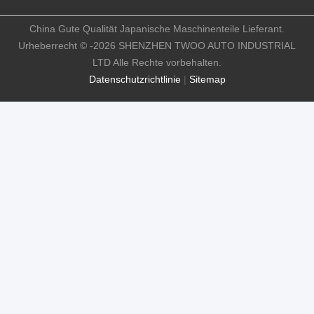
China Gute Qualität Japanische Maschinenteile Lieferant.
Urheberrecht © -2026 SHENZHEN TWOO AUTO INDUSTRIAL
LTD Alle Rechte vorbehalten.
Datenschutzrichtlinie
|
Sitemap