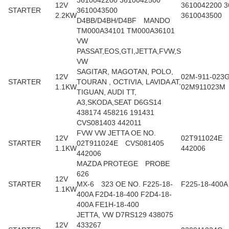
3610042200 3610042500
12V
3610042200 3
STARTER
3610043500
2.2KW
3610043500
D4BB/D4BH/D4BF MANDO
TM000A34101 TM000A36101
VW
PASSAT,EOS,GTI,JETTA,FVW,S
VW
SAGITAR, MAGOTAN, POLO,
12V
02M-911-023
STARTER
TOURAN , OCTIVIA, LAVIDA AT,
1.1KW
02M911023M
TIGUAN, AUDI TT,
A3,SKODA,SEAT D6GS14
438174 458216 191431
CVS081403 442011
FVW VW JETTA OE NO.
12V
02T911024E
STARTER
02T911024E CVS081405
1.1KW
442006
442006
MAZDA PROTEGE PROBE
626
12V
STARTER
MX-6 323 OE NO. F225-18-
F225-18-400A
1.1KW
400A F2D4-18-400 F2D4-18-
400A FE1H-18-400
JETTA, VW D7RS129 438075
12V
433267