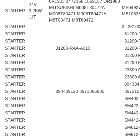
0R1903 1477166 1859157 OR1903
24V
MITSUBISHI M008T80472A
ME0493
STARTER
3.2KW
M008T80471 M008T80471A
ME1083
11T
M8T80471 M8T80472
STARTER
3L 2810
STARTER
31200-
STARTER
31200-
STARTER
31200-RAA-A010
31200-
STARTER
31200 
STARTER
31200 
STARTER
23300 
STARTER
23300 
STARTER
894384
STARTER
894439120 8971366880
897210
STARTER
SM402
STARTER
SM422-
STARTER
SM442-
STARTER
SM442-
STARTER
SM612-
STARTER
SM612-