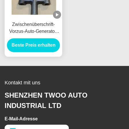
Zwischenüberschrift-
Vorzus-Auto-Generator-
Lichtmaschine
VH137061080A neues
Beste Preis erhalten
Holland E385 E215 für
HINO J05E
Kontakt mit uns
SHENZHEN TWOO AUTO
INDUSTRIAL LTD
E-Mail-Adresse