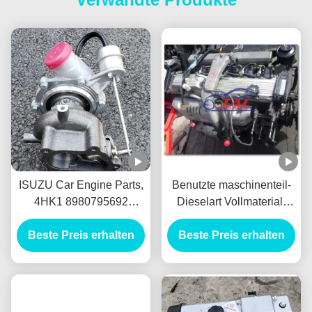
ISUZU Car Engine Parts,
Benutzte maschinenteil-
4HK1 8980795692
Dieselart Vollmaterial-
Turbolader des
lange Lebensdauer 1HD
Dieselmotor-IHI 4HK1-TC
Beste Preis erhalten
Beste Preis erhalten
1HDFT Automobil
für Isuzu