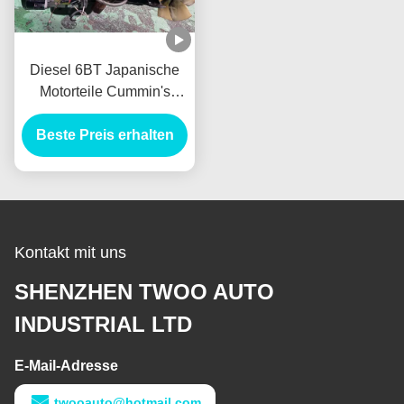
Diesel 6BT Japanische
Motorteile Cummin's
Long Block für Lkw Bus
Beste Preis erhalten
Generator
Kontakt mit uns
SHENZHEN TWOO AUTO
INDUSTRIAL LTD
E-Mail-Adresse
twooauto@hotmail.com