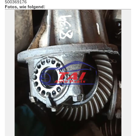
500369176
Fotos, wie folgend: