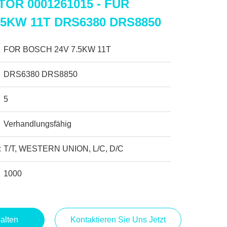
OR 0001261015 - FÜR
.5KW 11T DRS6380 DRS8850
FOR BOSCH 24V 7.5KW 11T
DRS6380 DRS8850
5
Verhandlungsfähig
:
T/T, WESTERN UNION, L/C, D/C
1000
alten
Kontaktieren Sie Uns Jetzt