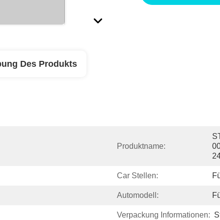
bung Des Produkts
S
Produktname:
0
2
Car Stellen:
Fü
Automodell:
Fü
Verpackung Informationen:
S