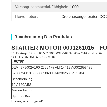
Versorgungsmaterial-Fähigkeit:
1000
Hervorheben:
Dreiphasengenerator
, 
DC 
Beschreibung Des Produkts
STARTER-MOTOR 0001261015 - FÜ
V=12 Amp=120
B=63,5 C=39,5 POLYV6F 37300-27010 - HYUNDAI
O.E. HYUNDAI 37300-27010
LESTER:
0EM: 373002A100 2655475 ALT14412 A0002655475
373002A110 0986081060 LRA03025 2543370A
Beschreibung:
12V 120A 5S
Anwendungen:
Hyundai Kia
Fotos, wie folgend: