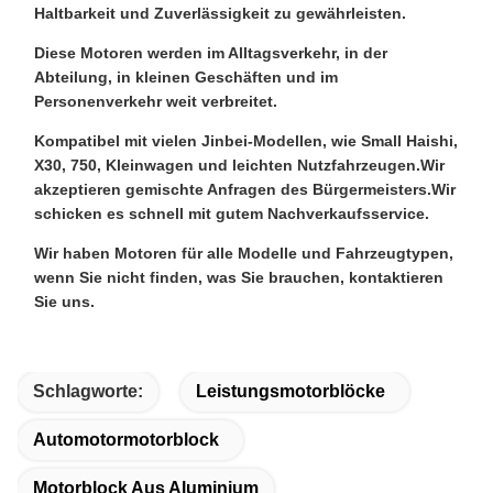
Kunden sind jederzeit willkommen, unsere
Fabrik zu besuchen.
Nr. 23 Xianzigang, Chantan Road, Bezirk
Nanhai, Stadt Foshan, Provinz Guangdong,
China
Beishan Industrial
Neue Benzinmotoren der Serie DLCG14 und DLDG15 für