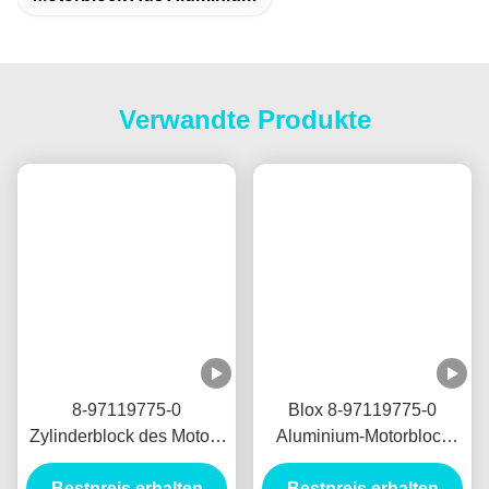
Fahrzeuge der Jinbei (Brilliance), einschließlich DLCG14
für Kleinhaishi, X30 und DLDG15 für Jinbei 750.
Hergestellt mit hochwertigen Aluminium-Teilen,
sorgfältigem Produktionsprozess und vollständigen
Tests vor dem Versand, um eine stabile Leistung,
Haltbarkeit und Zuverlässigkeit zu gewährleisten.
Diese Motoren werden im Alltagsverkehr, in der
Abteilung, in kleinen Geschäften und im
Personenverkehr weit verbreitet.
Kompatibel mit vielen Jinbei-Modellen, wie Small Haishi,
X30, 750, Kleinwagen und leichten Nutzfahrzeugen.Wir
akzeptieren gemischte Anfragen des Bürgermeisters.Wir
schicken es schnell mit gutem Nachverkaufsservice.
Wir haben Motoren für alle Modelle und Fahrzeugtypen,
wenn Sie nicht finden, was Sie brauchen, kontaktieren
Sie uns.