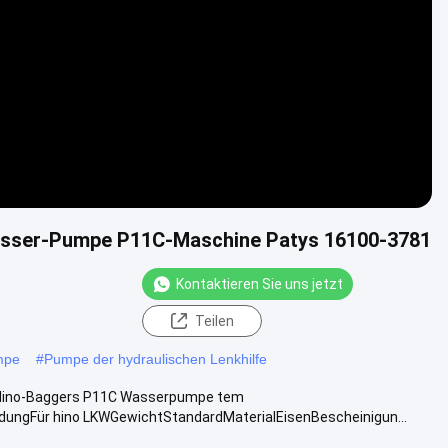
sser-Pumpe P11C-Maschine Patys 16100-3781
Kontaktieren Sie uns jetzt
Teilen
mpe
#
Pumpe der hydraulischen Lenkhilfe
Hino-Baggers P11C Wasserpumpe tem
gFür hino LKWGewichtStandardMaterialEisenBescheinigun...