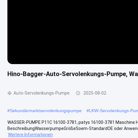
Hino-Bagger-Auto-Servolenkungs-Pumpe, Wa
Auto-Servolenkungs-Pumpe
2025-08-02
#
Sekundärmarktservolenkungspumpe
#
LKW-Servolenkungs-Pu
WASSER-PUMPE P11C 16100-3781, patys 16100-3781 Maschine 
BeschreibungWasserpumpeGrößeSoem-StandardOE oder Anwendun
Weitere Informationen