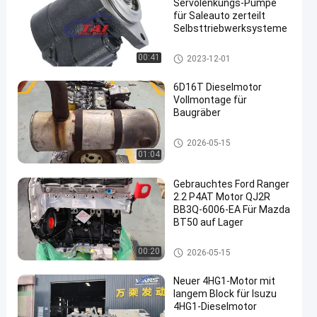
Servolenkungs-Pumpe
für Saleauto zerteilt
Selbsttriebwerksysteme
Auto-Servolenkungs-Pumpe
00:41
2023-12-01
6D16T Dieselmotor
Vollmontage für
Baugräber
Japanische Maschinenteile
2026-05-15
01:04
Gebrauchtes Ford Ranger
2.2 P4AT Motor QJ2R
BB3Q-6006-EA Für Mazda
BT50 auf Lager
Japanische Maschinenteile
00:20
2026-05-15
Neuer 4HG1-Motor mit
langem Block für Isuzu
4HG1-Dieselmotor