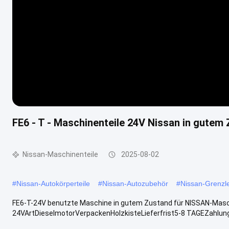
FE6 - T - Maschinenteile 24V Nissan in gut
Nissan-Maschinenteile
2025-08-02
#
Nissan-Autokörperteile
#
Nissan-Autozubehör
#
Nissan-Grenzle
FE6-T-24V benutzte Maschine in gutem Zustand für NISSAN-Masch
24VArtDieselmotorVerpackenHolzkisteLieferfrist5-8 TAGEZahlungs