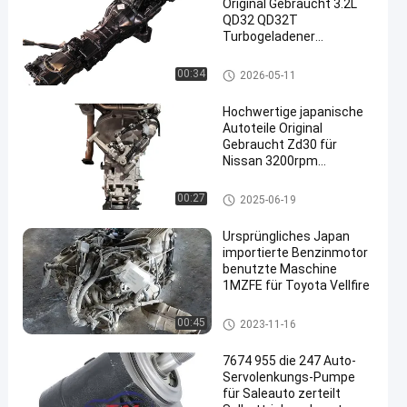
Original Gebraucht 3.2L
QD32 QD32T
Turbogeladener
Komplettmotor für
Nissan Pickup
Nissan-Maschinenteile
00:34
2026-05-11
Hochwertige japanische
Autoteile Original
Gebraucht Zd30 für
Nissan 3200rpm
Dieselmotor in SUV
Pickups
Nissan-Maschinenteile
00:27
2025-06-19
Ursprüngliches Japan
importierte Benzinmotor
benutzte Maschine
1MZFE für Toyota Vellfire
Benutzte japanische Maschin
00:45
2023-11-16
en
7674 955 die 247 Auto-
Servolenkungs-Pumpe
für Saleauto zerteilt